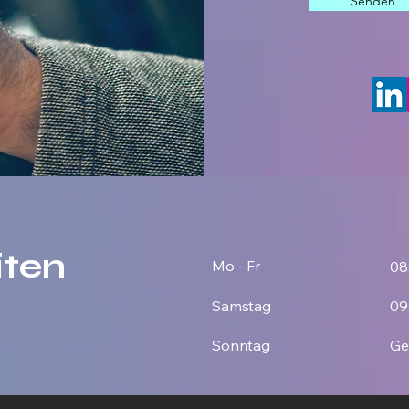
Senden
iten
Mo - Fr
08
Samstag
09
Sonntag
Ge