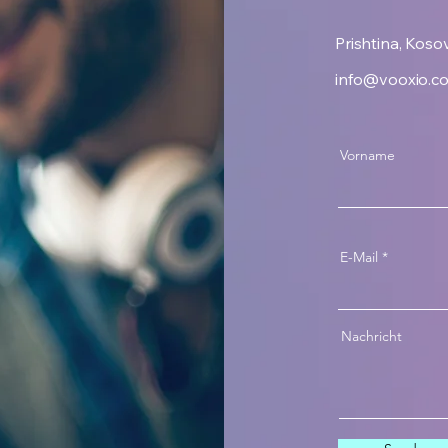
Prishtina, Koso
info@vooxio.c
Vorname
E-Mail
Nachricht