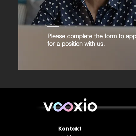
Please complete the form to app
for a position with us.
Kontakt