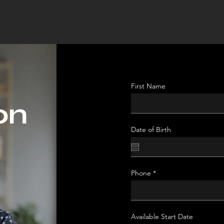
First Name
on
Date of Birth
Phone
Available Start Date