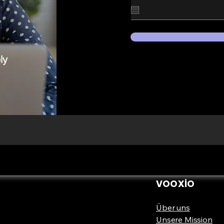
ly
VOOXİO
Über uns
Unsere Mission